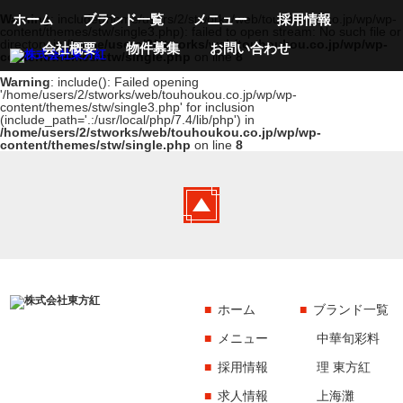
Warning
: include(/home/users/2/stworks/web/touhoukou.co.jp/wp/wp-
ホーム
ブランド一覧
メニュー
採用情報
content/themes/stw/single3.php): failed to open stream: No such file or
directory in
/home/users/2/stworks/web/touhoukou.co.jp/wp/wp-
会社概要
物件募集
お問い合わせ
content/themes/stw/single.php
on line
8
Warning
: include(): Failed opening
'/home/users/2/stworks/web/touhoukou.co.jp/wp/wp-
content/themes/stw/single3.php' for inclusion
(include_path='.:/usr/local/php/7.4/lib/php') in
/home/users/2/stworks/web/touhoukou.co.jp/wp/wp-
content/themes/stw/single.php
on line
8
ホーム
ブランド一覧
メニュー
中華旬彩料
採用情報
理 東方紅
求人情報
上海灘